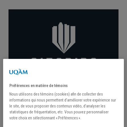
Préférences en matière de témoins
/
24 novembre 2020
Nous utilisons des témoins (cookies) afin de collecter des
LA FACULTÉ DE SCIENCE POLITIQUE ET DE
informations qui nous permettent d’améliorer votre expérience sur
DROIT DE L’UQAM SALUE LES
le site, de vous proposer des contenus vidéo, d’analyser les
PERFORMANCES DES ÉTUDIANTS-
statistiques de fréquentation, etc. Vous pouvez personnaliser
ATHLÈTES
votre choix en sélectionnant « Préférences ».