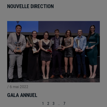
NOUVELLE DIRECTION
/
6 mai 2022
GALA ANNUEL
1
2
3
…
7