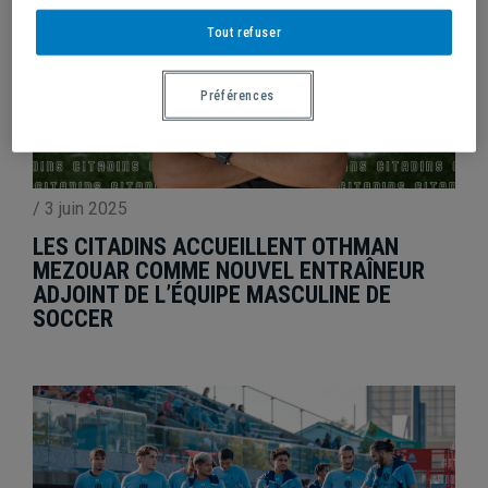
Tout refuser
Préférences
/
3 juin 2025
LES CITADINS ACCUEILLENT OTHMAN
MEZOUAR COMME NOUVEL ENTRAÎNEUR
ADJOINT DE L’ÉQUIPE MASCULINE DE
SOCCER