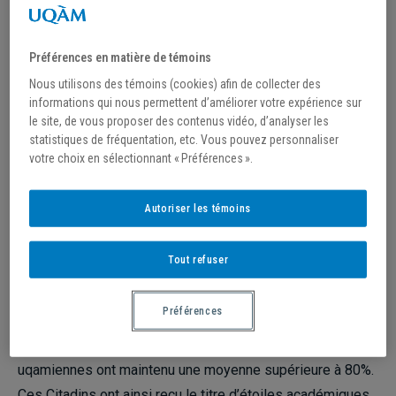
L’ÉCOLE DES SCIENCES DE
Préférences en matière de témoins
LA GESTION DE L’UQAM
Nous utilisons des témoins (cookies) afin de collecter des
SALUE LES
informations qui nous permettent d’améliorer votre expérience sur
le site, de vous proposer des contenus vidéo, d’analyser les
PERFORMANCES DES
statistiques de fréquentation, etc. Vous pouvez personnaliser
votre choix en sélectionnant « Préférences ».
ÉTUDIANTS-ATHLÈTES
Autoriser les témoins
Depuis près de dix ans maintenant, les étudiant.e.s-
athlètes de l’UQAM obtiennent un des plus hauts taux de
Tout refuser
réussite académique de l’ensemble des universités
québécoises et canadiennes.
Préférences
En 2019-2020, un peu plus de 50% des 160 étudiant.e.s-
athlètes qui jouent pour l’une des huit équipes
uqamiennes ont maintenu une moyenne supérieure à 80%.
Ces Citadins ont ainsi reçu le titre d’étoiles académiques