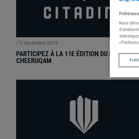
Préférence
Nous utilis
d’améliorer
statistique
/
3 décembre 2019
« Préférenc
PARTICIPEZ À LA 11E ÉDITION DU DÉFI
CHEERUQAM
Préf