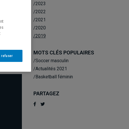
/2023
/2022
/2021
ent
/2020
les
t
/2019
LA
MOTS CLÉS POPULAIRES
 refuser
/Soccer masculin
/Actualités 2021
/Basketball féminin
PARTAGEZ