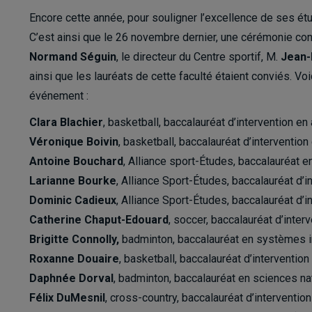
Encore cette année, pour souligner l’excellence de ses étudi
C’est ainsi que le 26 novembre dernier, une cérémonie convi
Normand Séguin
, le directeur du Centre sportif, M.
Jean-
ainsi que les lauréats de cette faculté étaient conviés. Voi
événement :
Clara Blachier
, basketball, baccalauréat d’intervention e
Véronique Boivin
, basketball, baccalauréat d’interventio
Antoine Bouchard
, Alliance sport-Études, baccalauréat e
Larianne Bourke
, Alliance Sport-Études, baccalauréat d’i
Dominic Cadieux
, Alliance Sport-Études, baccalauréat d’i
Catherine Chaput-Edouard
, soccer, baccalauréat d’inter
Brigitte Connolly,
badminton, baccalauréat en systèmes 
Roxanne Douaire
, basketball, baccalauréat d’intervention
Daphnée Dorval
, badminton, baccalauréat en sciences na
Félix DuMesnil
, cross-country, baccalauréat d’interventio