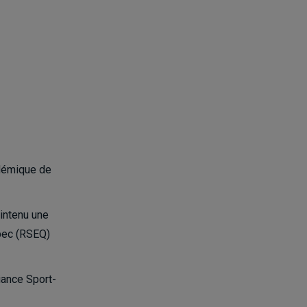
adémique de
intenu une
ébec (RSEQ)
liance Sport-