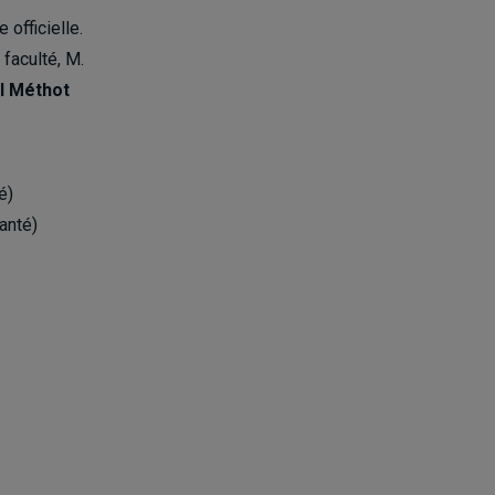
 officielle.
 faculté, M.
l Méthot
é)
anté)