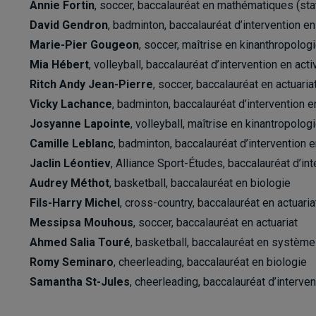
Annie Fortin
, soccer, baccalauréat en mathématiques (sta
David Gendron
, badminton, baccalauréat d’intervention en
Marie-Pier Gougeon
, soccer, maîtrise en kinanthropolog
Mia Hébert
, volleyball, baccalauréat d’intervention en act
Ritch Andy Jean-Pierre
, soccer, baccalauréat en actuaria
Vicky Lachance
, badminton, baccalauréat d’intervention 
Josyanne Lapointe
, volleyball, maîtrise en kinantropolog
Camille Leblanc
, badminton, baccalauréat d’intervention 
Jaclin Léontiev
, Alliance Sport-Études, baccalauréat d’in
Audrey Méthot
, basketball, baccalauréat en biologie
Fils-Harry Michel
, cross-country, baccalauréat en actuaria
Messipsa Mouhous
, soccer, baccalauréat en actuariat
Ahmed Salia Touré
, basketball, baccalauréat en système
Romy Seminaro
, cheerleading, baccalauréat en biologie
Samantha St-Jules
, cheerleading, baccalauréat d’interven