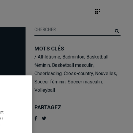
MOTS CLÉS
/
Athlétisme
,
Badminton
,
Basketball
féminin
,
Basketball masculin
,
Cheerleading
,
Cross-country
,
Nouvelles
,
Soccer féminin
,
Soccer masculin
,
Volleyball
PARTAGEZ
ent
les
t