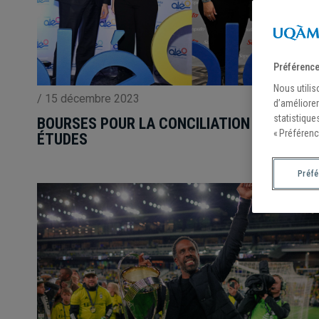
Préférence
Nous utilis
/
15 décembre 2023
d’améliorer
statistique
BOURSES POUR LA CONCILIATION SPORT-
« Préférenc
ÉTUDES
Préf