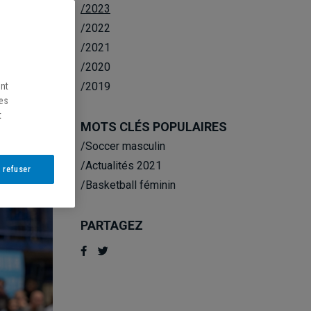
/2023
/2022
/2021
/2020
/2019
ent
les
t
MOTS CLÉS POPULAIRES
/Soccer masculin
/Actualités 2021
 refuser
/Basketball féminin
PARTAGEZ