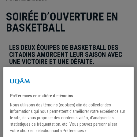
SOIRÉE D’OUVERTURE EN
BASKETBALL
LES DEUX ÉQUIPES DE BASKETBALL DES
CITADINS AMORCENT LEUR SAISON AVEC
UNE VICTOIRE ET UNE DÉFAITE.
Les équipes de basketball des Citadins, qui ont toutes
deux remporté le Championnat provincial l’an dernier,
Préférences en matière de témoins
amorçaient leur saison face aux formations de
Nous utilisons des témoins (cookies) afin de collecter des
informations qui nous permettent d’améliorer votre expérience sur
l’Université McGill, le 2 novembre dernier, au Centre
le site, de vous proposer des contenus vidéo, d’analyser les
sportif.
statistiques de fréquentation, etc. Vous pouvez personnaliser
votre choix en sélectionnant « Préférences ».
Pour l’occasion, c’est un public de plus de 400