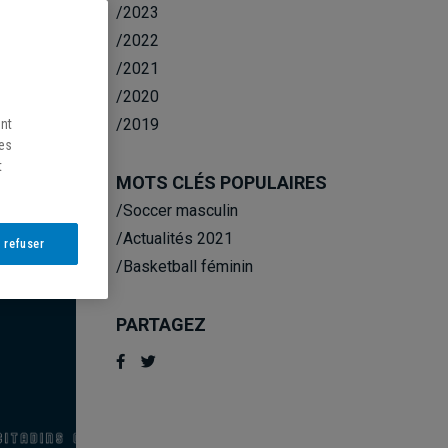
/2023
/2022
/2021
/2020
/2019
ent
les
t
EN
MOTS CLÉS POPULAIRES
/Soccer masculin
/Actualités 2021
 refuser
/Basketball féminin
PARTAGEZ