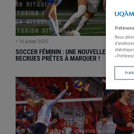
Préférence
Nous utilis
/
16 juillet 2025
d’améliorer
statistique
SOCCER FÉMININ : UNE NOUVELLE VAGUE DE
« Préférenc
RECRUES PRÊTES À MARQUER !
Préf