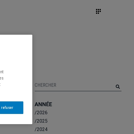
ent
les
t
ANNÉE
 refuser
/2026
/2025
/2024