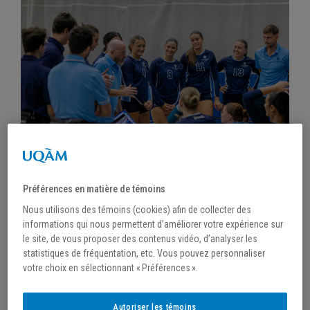
/
15 avril 2025
Préférences en matière de témoins
OFFRE D’EMPLOI : ENTRAÎNEUR.SE
Nous utilisons des témoins (cookies) afin de collecter des
ADJOINT.E EN VOLLEYBALL FÉMININ
informations qui nous permettent d’améliorer votre expérience sur
le site, de vous proposer des contenus vidéo, d’analyser les
statistiques de fréquentation, etc. Vous pouvez personnaliser
votre choix en sélectionnant « Préférences ».
Autoriser les témoins