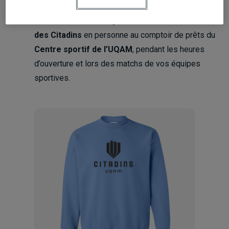
Procurez-vous dès aujourd’hui la
marchandise
des Citadins
en personne au comptoir de prêts du
Centre sportif de l’UQAM
, pendant les
heures
d’ouverture
et lors des
matchs
de vos équipes
sportives.