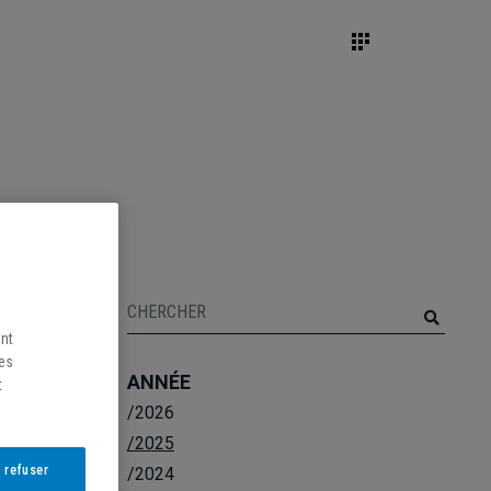
ent
les
ANNÉE
t
/2026
/2025
 refuser
/2024