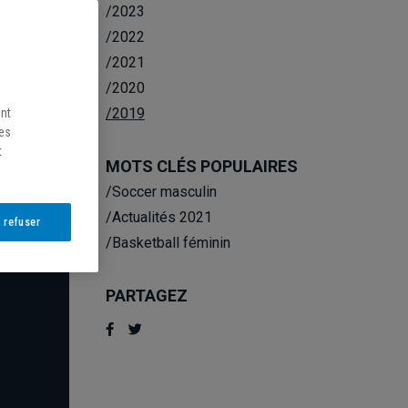
/2023
/2022
/2021
/2020
/2019
ent
les
t
S
MOTS CLÉS POPULAIRES
/Soccer masculin
/Actualités 2021
 refuser
/Basketball féminin
PARTAGEZ