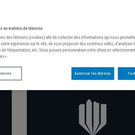
s en matière de témoins
ons des témoins (cookies) afin de collecter des informations qui nous permett
/
17 novembre 2019
 votre expérience sur le site, de vous proposer des contenus vidéo, d’analyser 
s de fréquentation, etc. Vous pouvez personnaliser votre choix en sélectionnan
LES GAITERS ONT RAISON DES CITADIN
es ».
S
érences
Autoriser les témoins
Tout