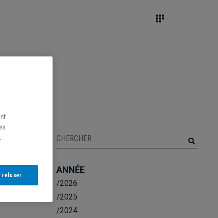
ent
les
t
ANNÉE
 refuser
/2026
/2025
/2024