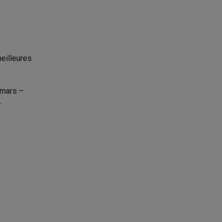
meilleures
mars –
r