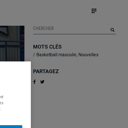
MOTS CLÉS
/
Basketball masculin
,
Nouvelles
PARTAGEZ
ent
les
t