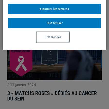
DEUX MÉDAILLES D’OR EN ATHLÉTISME
Autoriser les témoins
Tout refuser
Préférences
/
17 janvier 2024
3 « MATCHS ROSES » DÉDIÉS AU CANCER
DU SEIN