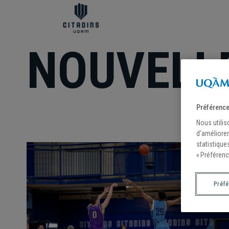
NOUVELL
Préférence
Nous utilis
d’améliorer
statistique
« Préférenc
Préf