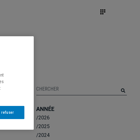
ent
les
t
ANNÉE
 refuser
/2026
/2025
/2024