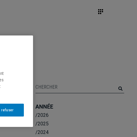
ent
les
t
ANNÉE
 refuser
/2026
/2025
/2024