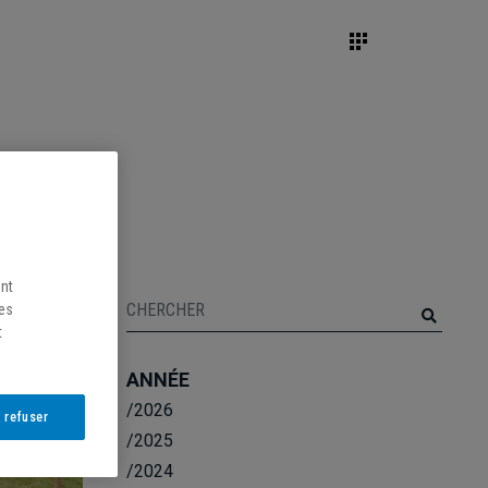
ent
les
t
ANNÉE
/2026
 refuser
/2025
/2024