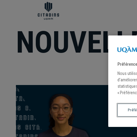
NOUVELL
Préférence
Nous utilis
d’améliorer
statistique
« Préférenc
Préf