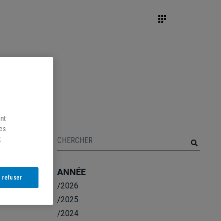
ent
les
t
ANNÉE
 refuser
/2026
/2025
/2024