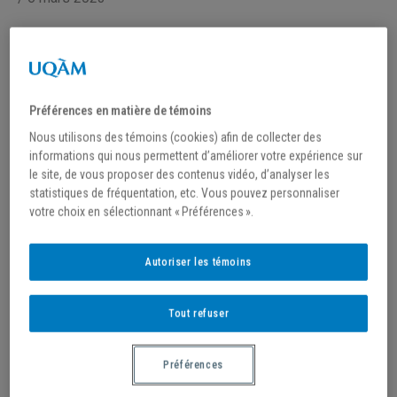
L’ÉQUIPE DE VOLLEYBALL
REMPORTE LE
CHAMPIONNAT RSEQ
Préférences en matière de témoins
Nous utilisons des témoins (cookies) afin de collecter des
informations qui nous permettent d’améliorer votre expérience sur
GRANDE FORCE DE CARACTÈRE POUR LE
le site, de vous proposer des contenus vidéo, d’analyser les
VOLLEYBALL FÉMININ.
statistiques de fréquentation, etc. Vous pouvez personnaliser
votre choix en sélectionnant « Préférences ».
Après avoir remporté le championnat de la saison
Autoriser les témoins
régulière, l’équipe féminine de volleyball a continué sur
sa lancée en défaisant le Vert & Or de l’Université de
Tout refuser
Sherbrooke en demi-finale et les Martlets de
l’Université McGill en finale.
Préférences
C’est un match historique qui s’est déroulé puisque