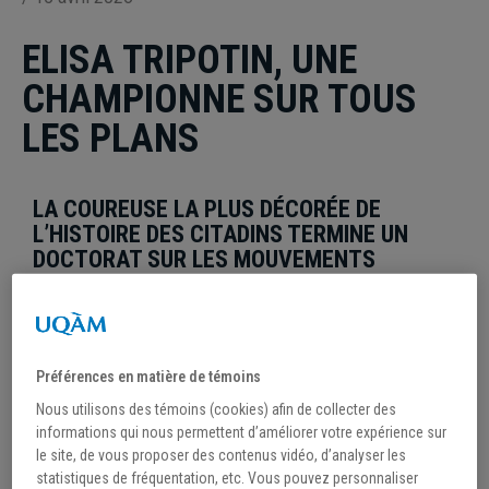
ELISA TRIPOTIN, UNE
CHAMPIONNE SUR TOUS
LES PLANS
LA COUREUSE LA PLUS DÉCORÉE DE
L’HISTOIRE DES CITADINS TERMINE UN
DOCTORAT SUR LES MOUVEMENTS
SOCIAUX AUTOCHTONES.
Elisa Tripotin
a conclu sa carrière sportive universitaire
de brillante façon en remportant une médaille d’argent
Préférences en matière de témoins
au Championnat provincial d’athlétisme cet hiver. Au
Nous utilisons des témoins (cookies) afin de collecter des
cours des cinq dernières saisons, la doctorante en
informations qui nous permettent d’améliorer votre expérience sur
le site, de vous proposer des contenus vidéo, d’analyser les
sociologie a accumulé les honneurs tant en cross-
statistiques de fréquentation, etc. Vous pouvez personnaliser