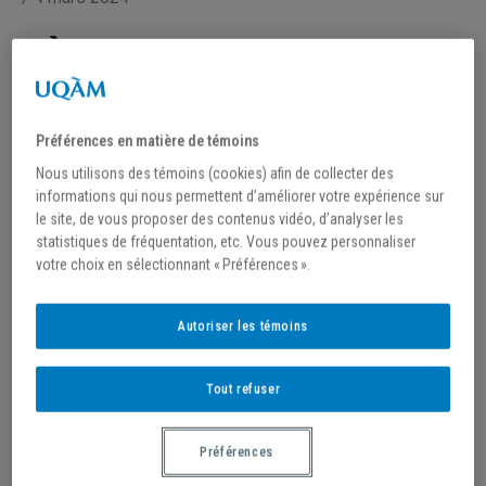
OÙ SUIVRE LE
CHAMPIONNAT CANADIEN?
Préférences en matière de témoins
LES CITADINS DE L’UQAM ONT
Nous utilisons des témoins (cookies) afin de collecter des
REMPORTÉ POUR LA DEUXIÈME
informations qui nous permettent d’améliorer votre expérience sur
le site, de vous proposer des contenus vidéo, d’analyser les
FOIS CONSÉCUTIVE LE TITRE DE
statistiques de fréquentation, etc. Vous pouvez personnaliser
CHAMPION PROVINCIAL.
votre choix en sélectionnant « Préférences ».
Le samedi 2 mars, grâce à leur victoire contre
Autoriser les témoins
l’Université Concordia, l’équipe de basketball masculin
des Citadins se sont assurés une place au « final 8 » du
Tout refuser
Usports.
Préférences
Le championnat canadien débutera le 8 mars à :