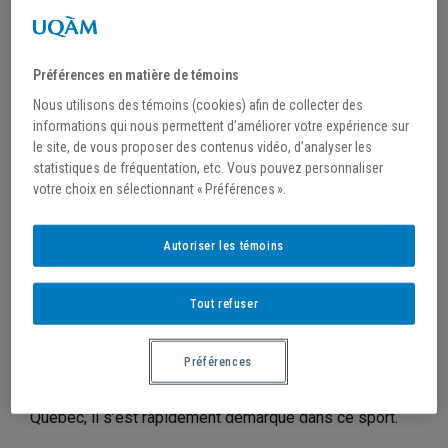
BASKETBALL MASCULIN :
Préférences en matière de témoins
UNE NOUVELLE RECRUE AU
Nous utilisons des témoins (cookies) afin de collecter des
POSTE D’ARRIÈRE
informations qui nous permettent d’améliorer votre expérience sur
le site, de vous proposer des contenus vidéo, d’analyser les
statistiques de fréquentation, etc. Vous pouvez personnaliser
L’ÉQUIPE DE BASKETBALL DES CITADINS DE
votre choix en sélectionnant « Préférences ».
L’UQAM,
CHAMPIONNE PROVINCIALE DEUX
ANNÉES CONSÉCUTIVES
, ACCUEILLERA
Autoriser les témoins
LÉO VERVILLE POUR LA PROCHAINE
SAISON.
Tout refuser
Léo Verville, 19 ans, de Fossambault-sur-le-Lac, a
découvert une passion pour le basketball dès son
Préférences
enfance. Issu de cette petite ville du nord-ouest de
Québec, il s’est rapidement démarqué dans ce sport.