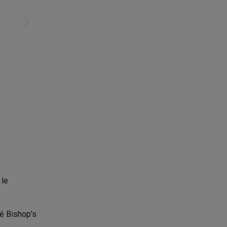
 le
té Bishop’s