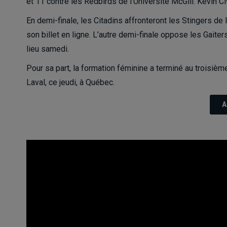
et 11 contre les Redbirds de l’Université McGill. Kevin Ci
En demi-finale, les Citadins affronteront les Stingers de l
son
billet en ligne
. L’autre demi-finale oppose les Gaiters
lieu samedi.
Pour sa part, la formation féminine a terminé au troisième
Laval, ce jeudi, à Québec.
A