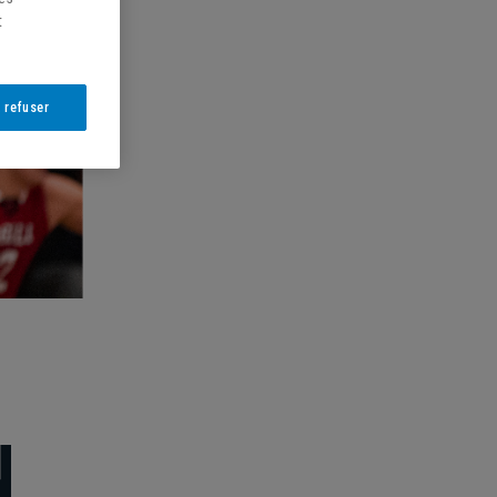
t
 refuser
N