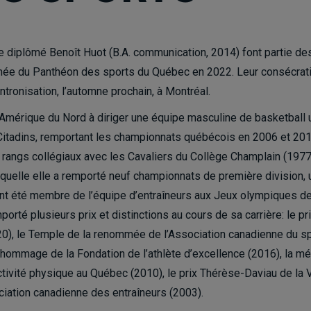
e diplômé Benoît Huot (B.A. communication, 2014) font partie de
mée du Panthéon des sports du Québec en 2022. Leur consécrat
ntronisation, l’automne prochain, à Montréal.
mérique du Nord à diriger une équipe masculine de basketball un
 Citadins, remportant les championnats québécois en 2006 et 201
 rangs collégiaux avec les Cavaliers du Collège Champlain (197
uelle elle a remporté neuf championnats de première division, 
ment été membre de l’équipe d’entraîneurs aux Jeux olympiques d
porté plusieurs prix et distinctions au cours de sa carrière: le 
), le Temple de la renommée de l’Association canadienne du spo
 hommage de la Fondation de l’athlète d’excellence (2016), la mé
tivité physique au Québec (2010), le prix Thérèse-Daviau de la V
ciation canadienne des entraîneurs (2003).