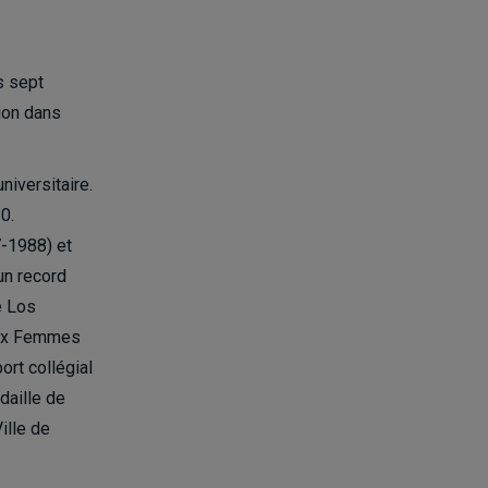
s sept
ion dans
iversitaire.
0.
7-1988) et
un record
e Los
prix Femmes
rt collégial
daille de
ille de