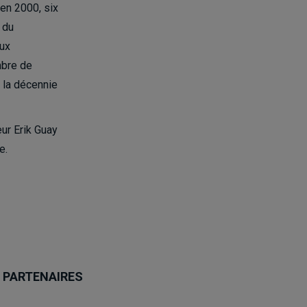
en 2000, six
 du
eux
mbre de
 la décennie
ur Erik Guay
e.
PARTENAIRES