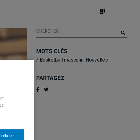
MOTS CLÉS
/
Basketball masculin
,
Nouvelles
PARTAGEZ
ent
les
t
 refuser