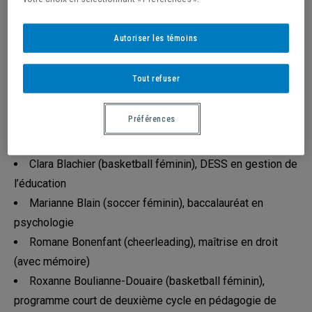
Gabrielle Archambault (volleyball féminin), baccalauréat
en enseignement secondaire
Autoriser les témoins
Xavier Baron-Tardif (soccer masculin), baccalauréat
d’intervention en activité physique
Tout refuser
Alexandra Bélanger (badminton), baccalauréat en
communication (création médias – télévision)
Préférences
Josiane Bélanger-Riendeau (cross-country),
baccalauréat en communication (relations publiques)
Clara Blachier (basketball féminin), DESS en gestion de
l’éducation
Marianne Blain (soccer féminin), baccalauréat en
psychologie
Romane Bonenfant (cheerleading), maîtrise en droit
(avec mémoire)
Roxanne Boulianne-Douaire (basketball féminin),
programme court de deuxième cycle en pédagogie de