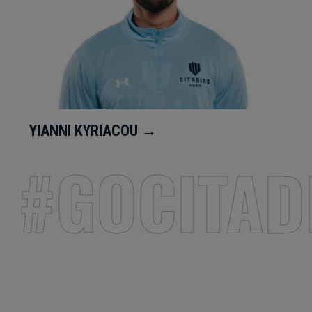
YIANNI KYRIACOU →
#GOCITAD