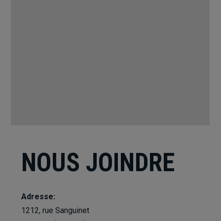
grantorrent
google map generator
NOUS JOINDRE
Adresse:
1212, rue Sanguinet