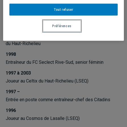
2000-2001
Tout refuser
Entraîneur de l’équipe du Québec U15 masculin
Préférences
1999 à 2003
Directeur technique et entraîneur senior masculin au Celtix
du Haut-Richelieu
1998
Entraîneur du FC Seclect Rive-Sud, senior féminin
1997 à 2003
Joueur au Celtix du Haut-Richelieu (LSEQ)
1997 –
Entrée en poste comme entraîneur-chef des Citadins
1996
Joueur au Cosmos de Lasalle (LSEQ)