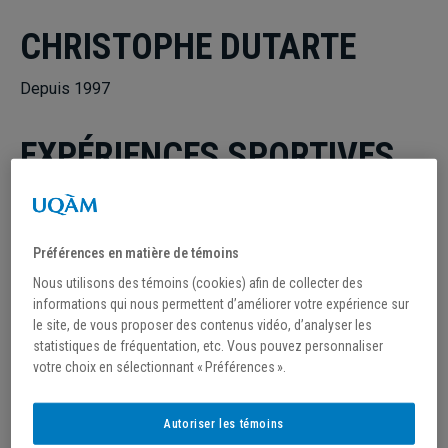
CHRISTOPHE DUTARTE
Depuis 1997
EXPÉRIENCES SPORTIVES
2004-2005
Entraîneur de l’équipe du Québec U15 masculin
Préférences en matière de témoins
2001-2002
Nous utilisons des témoins (cookies) afin de collecter des
Entraîneur de l’équipe du Québec U17 féminin
informations qui nous permettent d’améliorer votre expérience sur
le site, de vous proposer des contenus vidéo, d’analyser les
2001-2007
statistiques de fréquentation, etc. Vous pouvez personnaliser
Entraîneur du CS U18 masculin (LSEQ), programme sport-
votre choix en sélectionnant « Préférences ».
études
Région Laval de 2001 à 2004, région Lanaudière de 2002
Autoriser les témoins
à 2007