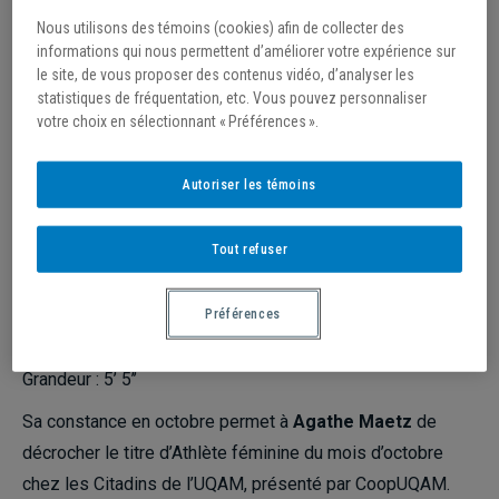
Nous utilisons des témoins (cookies) afin de collecter des
/
5 novembre 2021
informations qui nous permettent d’améliorer votre expérience sur
le site, de vous proposer des contenus vidéo, d’analyser les
ATHLÈTES DU MOIS
statistiques de fréquentation, etc. Vous pouvez personnaliser
votre choix en sélectionnant « Préférences ».
FÉMININ
Autoriser les témoins
Nom : Agathe Maetz
Position : Défense
Tout refuser
Discipline : Soccer
Ville de provenance : Nogent-le-Rotrou, France
Préférences
Âge : 22
Université : Université du Québec à Montréal
Grandeur : 5’ 5’’
Sa constance en octobre permet à
Agathe Maetz
de
décrocher le titre d’Athlète féminine du mois d’octobre
chez les Citadins de l’UQAM, présenté par CoopUQAM.