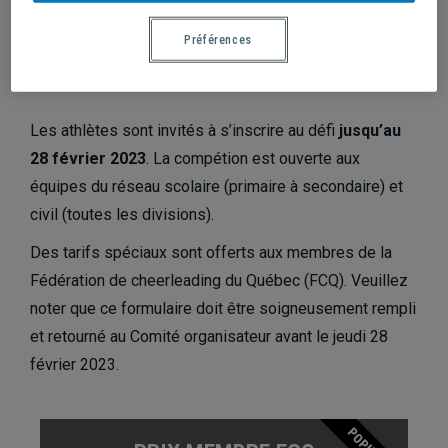
Préférences
TARIF ET INSCRIPTIONS
Les athlètes sont invités à s’inscrire au défi
jusqu’au
28 février 2023
. La compétion est ouverte aux
équipes du réseau scolaire (primaire à secondaire) et
civil (toutes les divisions).
Des tarifs spéciaux sont offerts aux membres de la
Fédération de cheerleading du Québec (FCQ). Veuillez
noter que ce formulaire doit être soigneusement rempli
et retourné au Comité organisateur avant le jeudi 28
février 2023.