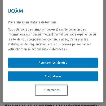
HOMMAGE À OLGA
HRYCAK
Préférences en matière de témoins
Nous utilisons des témoins (cookies) afin de collecter des
La première femme en Amérique du Nord à diriger
informations qui nous permettent d’améliorer votre expérience sur
une équipe masculine de basketball universitaire est
le site, de vous proposer des contenus vidéo, d’analyser les
honorée lors du match d’ouverture des Citadins.
statistiques de fréquentation, etc. Vous pouvez personnaliser
votre choix en sélectionnant « Préférences ».
À l’occasion du lancement de leur 20
saison de
e
basketball, le 3 novembre dernier, les Citadins ont rendu
Autoriser les témoins
hommage à Olga Hrycak, qui a été entraîneuse-chef de
l’équipe masculine de 2003 à 2015. «J’ai ressenti
Tout refuser
beaucoup d’émotions durant cette soirée spéciale, a
souligné Olga Hrycak, qui a été la première femme en
Préférences
Amérique du Nord à diriger une équipe masculine de
basketball universitaire. Rencontrer d’anciens joueurs et