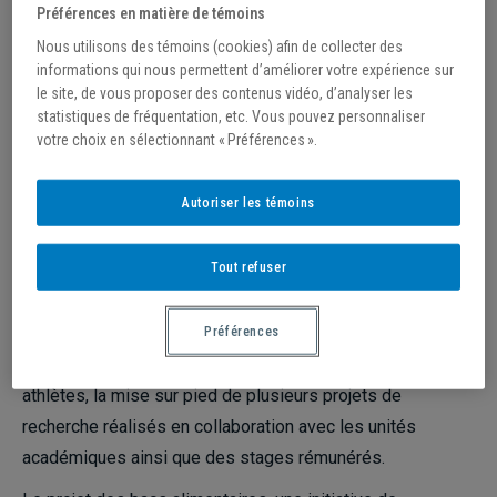
Préférences en matière de témoins
/
23 décembre 2021
Nous utilisons des témoins (cookies) afin de collecter des
PARTENARIAT
informations qui nous permettent d’améliorer votre expérience sur
le site, de vous proposer des contenus vidéo, d’analyser les
statistiques de fréquentation, etc. Vous pouvez personnaliser
Par Jean-François Ducharme,
Actualités UQAM
votre choix en sélectionnant « Préférences ».
Le Centre sportif de l’UQAM et la Fédération des
producteurs d’œufs du Québec ont conclu un partenariat
Autoriser les témoins
pancampus qui apportera de nombreux bénéfices à la
communauté uqamienne, tant sur le plan des études que
Tout refuser
de la recherche.
D’une durée de cinq ans, ce partenariat prévoit,
Préférences
notamment, la création de 20 bourses pour les étudiants-
athlètes, la mise sur pied de plusieurs projets de
recherche réalisés en collaboration avec les unités
académiques ainsi que des stages rémunérés.