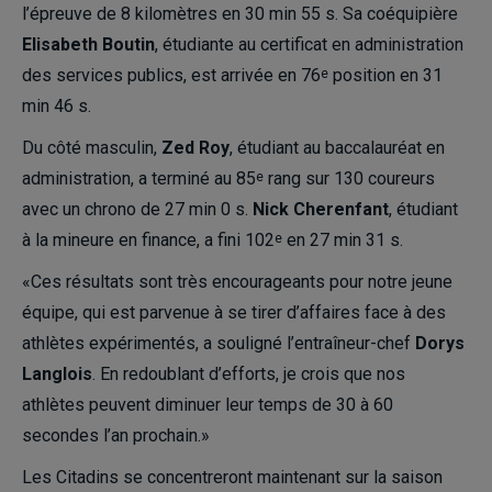
l’épreuve de 8 kilomètres en 30 min 55 s. Sa coéquipière
Elisabeth
Boutin
, étudiante au certificat en administration
des services publics, est arrivée en 76
position en 31
e
min 46 s.
Du côté masculin,
Zed Roy
, étudiant au baccalauréat en
administration, a terminé au 85
rang sur 130 coureurs
e
avec un chrono de 27 min 0 s.
Nick Cherenfant
, étudiant
à la mineure en finance, a fini 102
en 27 min 31 s.
e
«Ces résultats sont très encourageants pour notre jeune
équipe, qui est parvenue à se tirer d’affaires face à des
athlètes expérimentés, a souligné l’entraîneur-chef
Dorys
Langlois
. En redoublant d’efforts, je crois que nos
athlètes peuvent diminuer leur temps de 30 à 60
secondes l’an prochain.»
Les Citadins se concentreront maintenant sur la saison