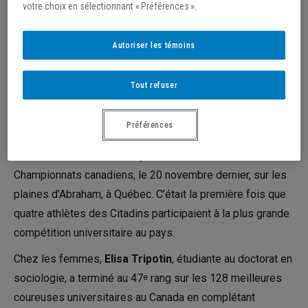
votre choix en sélectionnant « Préférences ».
Autoriser les témoins
/
2 décembre 2021
Tout refuser
FIN DE SAISON
Préférences
Par Jean-François Ducharme,
Actualités UQAM
La saison de cross-country se terminait avec la tenue des
Championnats canadiens, le 20 novembre dernier, sur les
plaines d’Abraham, à Québec. C’était la première fois que
quatre athlètes des Citadins participaient à la plus grande
compétition universitaire au pays.
Chez les femmes,
Elisa Tripotin
, étudiante au doctorat en
sociologie, a terminé au 47
rang sur les 128 meilleures
e
coureuses universitaires au Canada en complétant