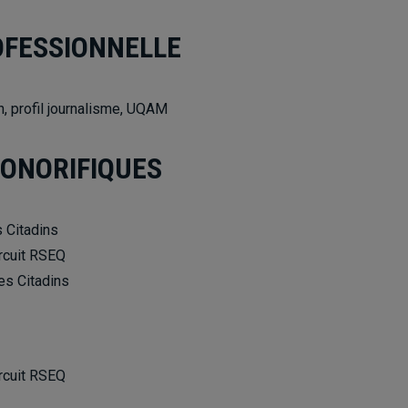
OFESSIONNELLE
, profil journalisme, UQAM
HONORIFIQUES
s Citadins
ircuit RSEQ
es Citadins
ircuit RSEQ