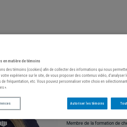
IZABEL
s en matière de témoins
Depuis 2016
ons des témoins (cookies) afin de collecter des informations qui nous permett
 votre expérience sur le site, de vous proposer des contenus vidéo, d’analyser 
s de fréquentation, etc. Vous pouvez personnaliser votre choix en sélectionnan
EXPÉRIENCES S
es ».
2016
érences
Autoriser les témoins
Tout
Entrée en poste avec les Citad
2013-2014
Membre de la formation de che