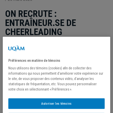
ON RECRUTE :
ENTRAÎNEUR.SE DE
CHEERLEADING
L’équipe de
Cheerleading
des citadins de l’UQAM
recherche un·e
entraîneur.se de Cheerleading
passionné·e et dynamique pour la saison 2026-2027.
Préférences en matière de témoins
Nous utilisons des témoins (cookies) afin de collecter des
Ce poste à temps partiel implique de développer le
informations qui nous permettent d’améliorer votre expérience sur
leadership et la performance des étudiant·e·s-athlètes
le site, de vous proposer des contenus vidéo, d’analyser les
tout en construisant une culture d’équipe positive.
statistiques de fréquentation, etc. Vous pouvez personnaliser
votre choix en sélectionnant « Préférences ».
PROFIL RECHERCHÉ
Autoriser les témoins
Nous recherchons une personne qui :