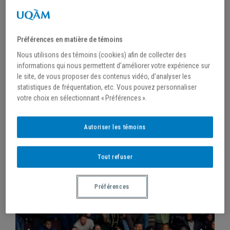
KEVIN CIVIL MÈNE LES
Préférences en matière de témoins
CITADINS EN FINALE DU
Nous utilisons des témoins (cookies) afin de collecter des
RSEQ
informations qui nous permettent d’améliorer votre expérience sur
le site, de vous proposer des contenus vidéo, d’analyser les
statistiques de fréquentation, etc. Vous pouvez personnaliser
LES CITADINS REMPORTENT LA DEMI-
votre choix en sélectionnant « Préférences ».
FINALE FACE AUX STINGERS DE
L’UNIVERSITÉ CONCORDIA. C’EST UNE
Autoriser les témoins
CINQUIÈME PRÉSENCE EN FINALE EN ONZE
ANS POUR LES CITADINS.
Tout refuser
Préférences