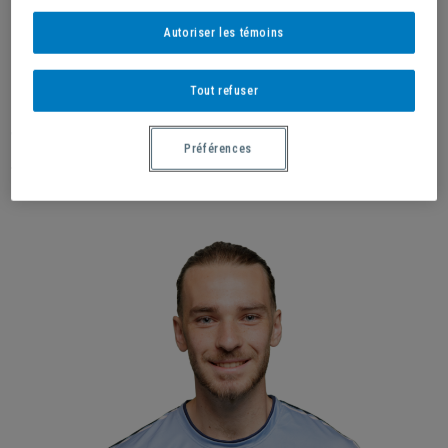
Autoriser les témoins
Tout refuser
TIMOTHÉ MAKANZU-TINADIO →
Préférences
#9 /ATTAQUANT